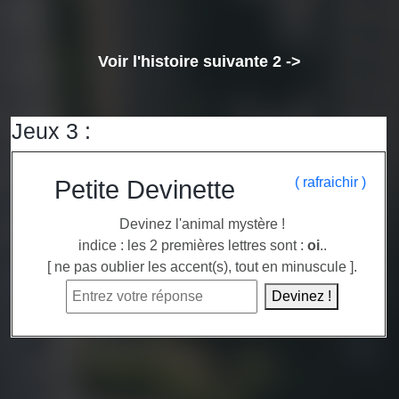
Voir l'histoire suivante 2 ->
Jeux 3 :
( rafraichir )
Petite Devinette
Devinez l'animal mystère !
indice : les 2 premières lettres sont :
oi
..
[ ne pas oublier les accent(s), tout en minuscule ].
Devinez !